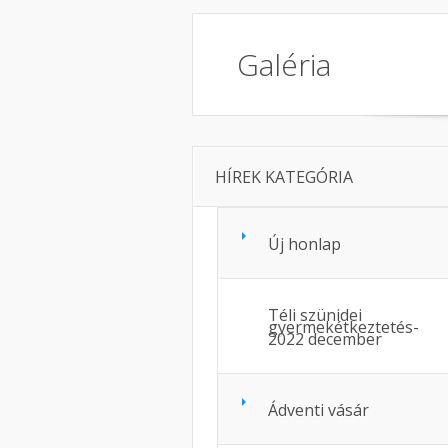
Galéria
HÍREK KATEGÓRIA
Új honlap
Téli szünidei
gyermekétkeztetés-
2022 december
Ádventi vásár