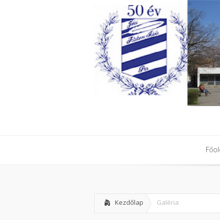
Főol
Főol
Kezdőlap
Galéria