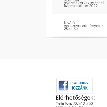
szünidei
gyermekétkeztetéssel
kapcsolatban 2022
Kiváló
versenyeredményeink
2022. 05.
Elérhetőségek:
Telefon:
72/512-360