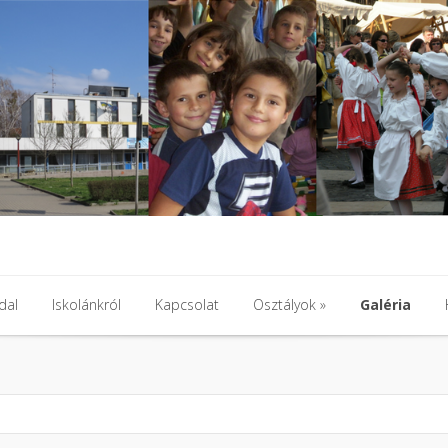
dal
Iskolánkról
Kapcsolat
Osztályok
»
Galéria
dal
Iskolánkról
Kapcsolat
Osztályok
»
Galéria