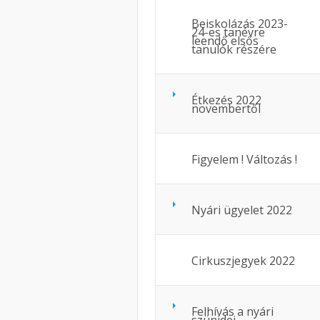
Beiskolázás 2023-
24-es tanévre
leendő elsős
tanulók részére
Étkezés 2022
novembertől
Figyelem ! Változás !
Nyári ügyelet 2022
Cirkuszjegyek 2022
Felhívás a nyári