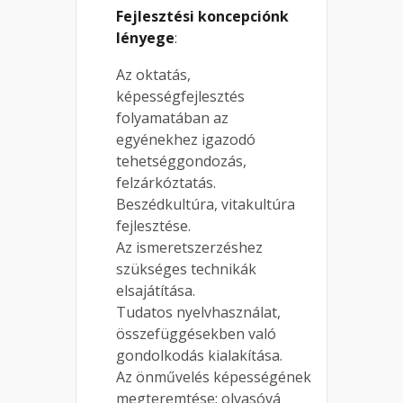
Fejlesztési koncepciónk
lényege
:
Az oktatás,
képességfejlesztés
folyamatában az
egyénekhez igazodó
tehetséggondozás,
felzárkóztatás.
Beszédkultúra, vitakultúra
fejlesztése.
Az ismeretszerzéshez
szükséges technikák
elsajátítása.
Tudatos nyelvhasználat,
összefüggésekben való
gondolkodás kialakítása.
Az önművelés képességének
megteremtése: olvasóvá