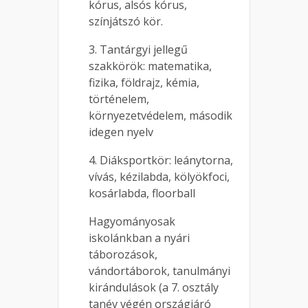
kórus, alsós kórus,
színjátszó kör.
3. Tantárgyi jellegű
szakkörök: matematika,
fizika, földrajz, kémia,
történelem,
környezetvédelem, második
idegen nyelv
4. Diáksportkör: leánytorna,
vívás, kézilabda, kölyökfoci,
kosárlabda, floorball
Hagyományosak
iskolánkban a nyári
táborozások,
vándortáborok, tanulmányi
kirándulások (a 7. osztály
tanév végén országjáró