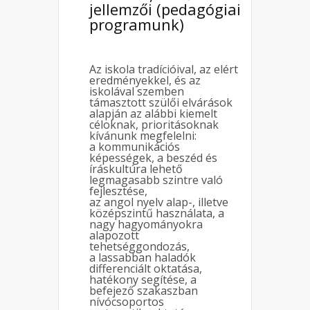
jellemzői (pedagógiai
programunk)
Az iskola tradícióival, az elért
eredményekkel, és az
iskolával szemben
támasztott szülői elvárások
alapján az alábbi kiemelt
céloknak, prioritásoknak
kívánunk megfelelni:
a kommunikációs
képességek, a beszéd és
íráskultúra lehető
legmagasabb szintre való
fejlesztése,
az angol nyelv alap-, illetve
középszintű használata, a
nagy hagyományokra
alapozott
tehetséggondozás,
a lassabban haladók
differenciált oktatása,
hatékony segítése, a
befejező szakaszban
nívócsoportos