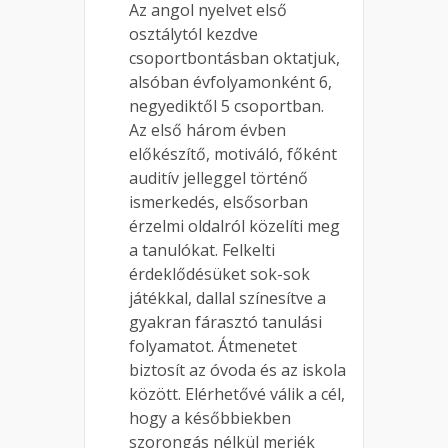
Az angol nyelvet első
osztálytól kezdve
csoportbontásban oktatjuk,
alsóban évfolyamonként 6,
negyediktől 5 csoportban.
Az első három évben
előkészítő, motiváló, főként
auditív jelleggel történő
ismerkedés, elsősorban
érzelmi oldalról közelíti meg
a tanulókat. Felkelti
érdeklődésüket sok-sok
játékkal, dallal színesítve a
gyakran fárasztó tanulási
folyamatot. Átmenetet
biztosít az óvoda és az iskola
között. Elérhetővé válik a cél,
hogy a későbbiekben
szorongás nélkül merjék