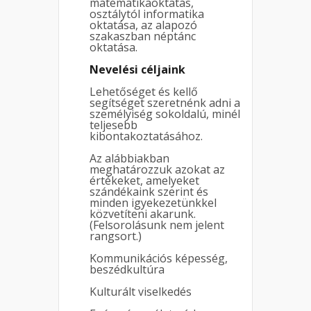
matematikaoktatás,
osztálytól informatika
oktatása, az alapozó
szakaszban néptánc
oktatása.
Nevelési céljaink
Lehetőséget és kellő
segítséget szeretnénk adni a
személyiség sokoldalú, minél
teljesebb
kibontakoztatásához.
Az alábbiakban
meghatározzuk azokat az
értékeket, amelyeket
szándékaink szerint és
minden igyekezetünkkel
közvetíteni akarunk.
(Felsorolásunk nem jelent
rangsort.)
Kommunikációs képesség,
beszédkultúra
Kulturált viselkedés