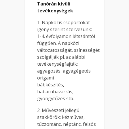
Tanórán kívüli
tevékenységek
1. Napközis csoportokat
igény szerint szervezünk:
1-4. évfolyamon létszámtól
függően. A napközi
változatosságát, színességét
szolgálják pl. az alábbi
tevékenységfajták:
agyagozás, agyagégetés
origami
bábkészítés,
babaruhavarrás,
gyöngyfűzés stb.
2. Művészeti jellegű
szakkörök: kézműves,
tűzzománc, néptánc, felsős