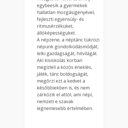
egybeesik a gyermekek
hallatlan mozgásigényével,
fejleszti egyensúly- és
ritmusérzéküket,
állóképességüket.
A népzene, a néptánc tükrözi
népünk gondolkodásmódját,
lelki gazdagságát, hitvilágát.
Aki kisiskolás korban
megízleli a közös éneklés,
játék, tánc boldogságát,
megőrzi ezt a kedvet a
későbbiekben is, és nem
zárkózik el attól, ami népi,
nemzeti e szavak
legnemesebb értelmében.