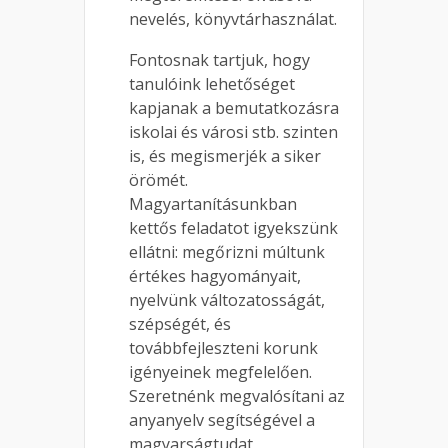
nevelés, könyvtárhasználat.
Fontosnak tartjuk, hogy
tanulóink lehetőséget
kapjanak a bemutatkozásra
iskolai és városi stb. szinten
is, és megismerjék a siker
örömét.
Magyartanításunkban
kettős feladatot igyekszünk
ellátni: megőrizni múltunk
értékes hagyományait,
nyelvünk változatosságát,
szépségét, és
továbbfejleszteni korunk
igényeinek megfelelően.
Szeretnénk megvalósítani az
anyanyelv segítségével a
magyarságtudat