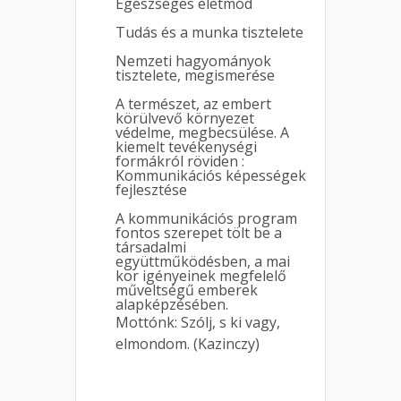
Egészséges életmód
Tudás és a munka tisztelete
Nemzeti hagyományok
tisztelete, megismerése
A természet, az embert
körülvevő környezet
védelme, megbecsülése. A
kiemelt tevékenységi
formákról röviden :
Kommunikációs képességek
fejlesztése
A kommunikációs program
fontos szerepet tölt be a
társadalmi
együttműködésben, a mai
kor igényeinek megfelelő
műveltségű emberek
alapképzésében.
Mottónk: Szólj, s ki vagy,
elmondom. (Kazinczy)